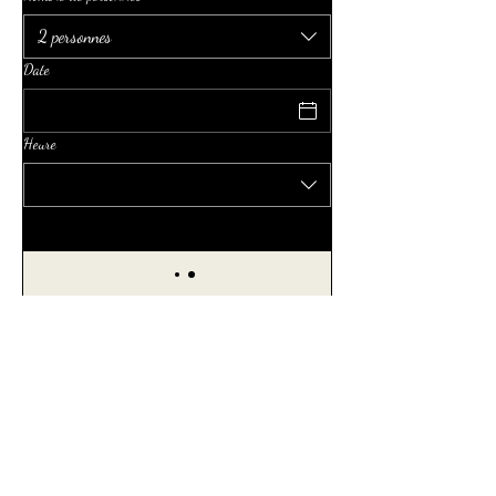
2 personnes
Date
Heure
L'Amphore
pascal.debruyne8@orange.fr